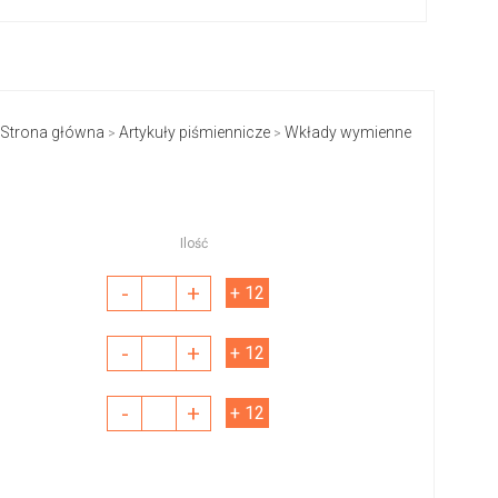
Strona główna
Artykuły piśmiennicze
Wkłady wymienne
>
>
Ilość
-
+
+ 12
-
+
+ 12
-
+
+ 12