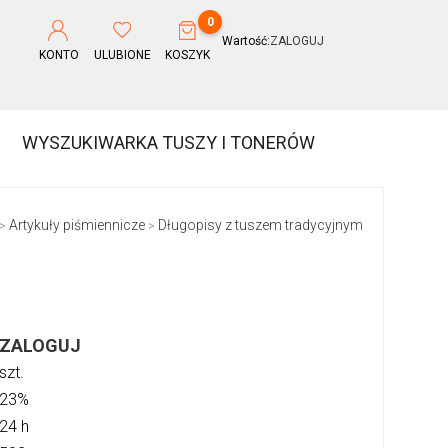
0
Wartość:
ZALOGUJ
KONTO
ULUBIONE
KOSZYK
WYSZUKIWARKA TUSZY I TONERÓW
Artykuły piśmiennicze
Długopisy z tuszem tradycyjnym
>
>
ZALOGUJ
szt.
23%
24 h