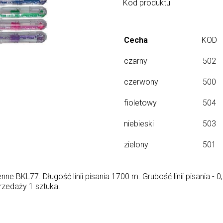
Kod produktu
Cecha
KOD
czarny
502
czerwony
500
fioletowy
504
niebieski
503
zielony
501
 BKL77. Długość linii pisania 1700 m. Grubość linii pisania - 
rzedaży 1 sztuka.