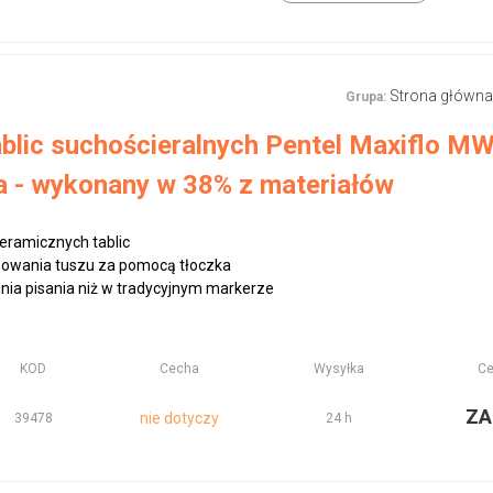
Strona główna
Grupa:
blic suchościeralnych Pentel Maxiflo MW
 - wykonany w 38% z materiałów
ceramicznych tablic
zowania tuszu za pomocą tłoczka
linia pisania niż w tradycyjnym markerze
KOD
Cecha
Wysyłka
Ce
ZA
nie dotyczy
39478
24 h