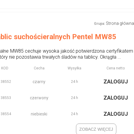
Strona główna
Grupa:
ablic suchościeralnych Pentel MW85
alne MW85 cechuje wysoka jakość potwierdzona certyfikatem 
tóry nie pozostawia trwałych śladów na tablicy. Okrągła ...
KOD
Cecha
Wysyłka
Cena netto
ZALOGUJ
czarny
138552
24 h
ZALOGUJ
czerwony
138553
24 h
ZALOGUJ
niebieski
138554
24 h
ZOBACZ WIĘCEJ