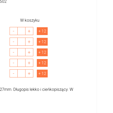
502
W koszyku
-
+
+ 12
-
+
+ 12
-
+
+ 12
-
+
+ 12
-
+
+ 12
0,27mm. Długopis lekko i cieńkopiszący. W