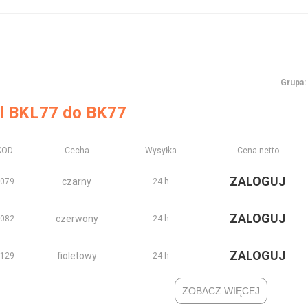
Grupa:
l BKL77 do BK77
KOD
Cecha
Wysyłka
Cena netto
ZALOGUJ
czarny
2079
24 h
ZALOGUJ
czerwony
2082
24 h
ZALOGUJ
fioletowy
2129
24 h
ZOBACZ WIĘCEJ