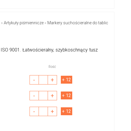
Artykuły piśmiennicze
Markery suchościeralne do tablic
>
>
ISO 9001. Łatwościeralny, szybkoschnący tusz
Ilość
-
+
+ 12
-
+
+ 12
-
+
+ 12