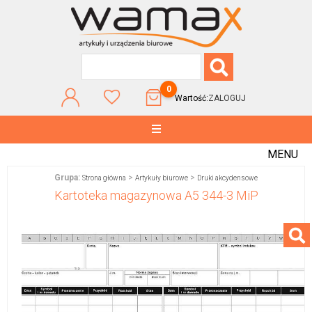
0
Wartość:
ZALOGUJ
MENU
Grupa:
>
>
Strona główna
Artykuły biurowe
Druki akcydensowe
Kartoteka magazynowa A5 344-3 MiP