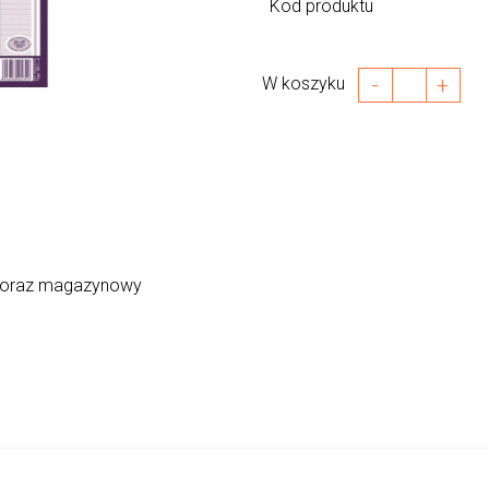
Kod produktu
-
+
W koszyku
y oraz magazynowy