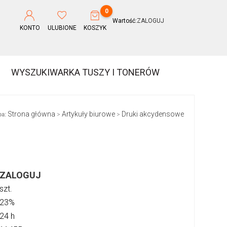
0
Wartość:
ZALOGUJ
KONTO
ULUBIONE
KOSZYK
WYSZUKIWARKA TUSZY I TONERÓW
Strona główna
Artykuły biurowe
Druki akcydensowe
a:
>
>
ZALOGUJ
szt.
23%
24 h