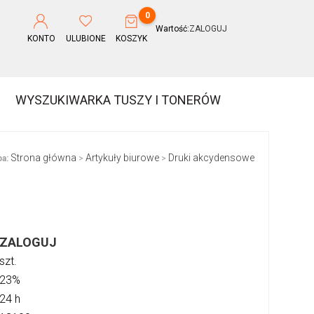
0
Wartość:
ZALOGUJ
KONTO
ULUBIONE
KOSZYK
WYSZUKIWARKA TUSZY I TONERÓW
Strona główna
Artykuły biurowe
Druki akcydensowe
a:
>
>
ZALOGUJ
szt.
23%
24 h