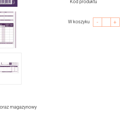
Kod produktu
-
+
W koszyku
y oraz magazynowy