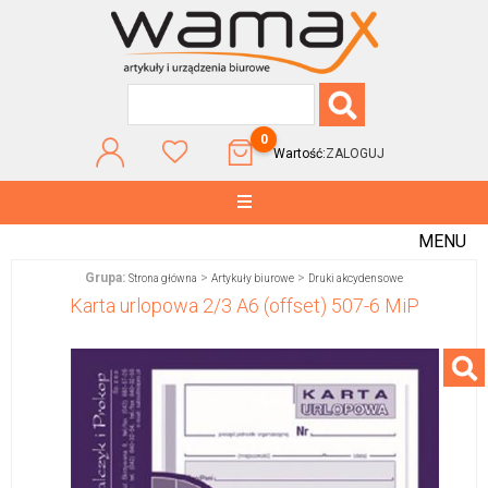
0
Wartość:
ZALOGUJ
MENU
Grupa:
>
>
Strona główna
Artykuły biurowe
Druki akcydensowe
Karta urlopowa 2/3 A6 (offset) 507-6 MiP