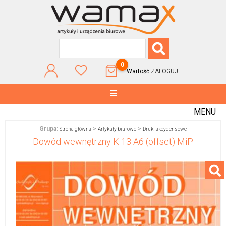
0
Wartość:
ZALOGUJ
MENU
Grupa:
>
>
Strona główna
Artykuły biurowe
Druki akcydensowe
Dowód wewnętrzny K-13 A6 (offset) MiP