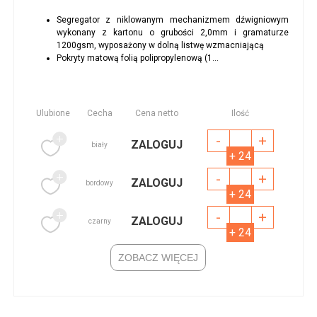
Segregator z niklowanym mechanizmem dźwigniowym
wykonany z kartonu o grubości 2,0mm i gramaturze
1200gsm, wyposażony w dolną listwę wzmacniającą
Pokryty matową folią polipropylenową (1...
Ulubione
Cecha
Cena netto
Ilość
-
+
ZALOGUJ
biały
+ 24
-
+
ZALOGUJ
bordowy
+ 24
-
+
ZALOGUJ
czarny
+ 24
ZOBACZ WIĘCEJ