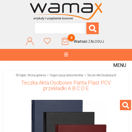
0
Wartość:
ZALOGUJ
MENU
Grupa:
>
>
Strona główna
Organizacja dokumentów
Teczki Akt Osobowych
Teczka Akta Osobowe Panta Plast PCV
przekładki A B C D E