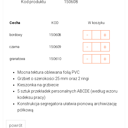
Kod produktu
150608
Cecha
KOD
W koszyku
-
+
bordowy
150608
-
+
czarna
150609
-
+
granatowa
150610
Mocna tektura oblewana folią PVC
Grzbiet o szerokości 25 mm oraz 2 ringi
Kieszonka na grzbiecie
5 sztuk przekładek personalnych ABCDE (według wzoru
kodeksu pracy)
Konstrukcja segregatora ułatwia pionową archiwizację
półkową
powrót