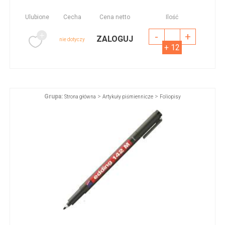
Ulubione
Cecha
Cena netto
Ilość
-
+
ZALOGUJ
nie dotyczy
+ 12
Grupa:
>
>
Strona główna
Artykuły piśmiennicze
Foliopisy