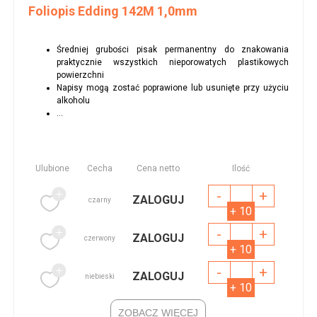
Foliopis Edding 142M 1,0mm
Średniej grubości pisak permanentny do znakowania
praktycznie wszystkich nieporowatych plastikowych
powierzchni
Napisy mogą zostać poprawione lub usunięte przy użyciu
alkoholu
...
Ulubione
Cecha
Cena netto
Ilość
-
+
ZALOGUJ
czarny
+ 10
-
+
ZALOGUJ
czerwony
+ 10
-
+
ZALOGUJ
niebieski
+ 10
ZOBACZ WIĘCEJ