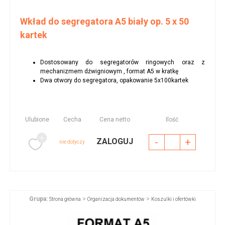
Wkład do segregatora A5 biały op. 5 x 50
kartek
Dostosowany do segregatorów ringowych oraz z
mechanizmem dźwigniowym , format A5 w kratkę
Dwa otwory do segregatora, opakowanie 5x100kartek
Ulubione
Cecha
Cena netto
Ilość
-
+
ZALOGUJ
nie dotyczy
Grupa:
>
>
Strona główna
Organizacja dokumentów
Koszulki i ofertówki