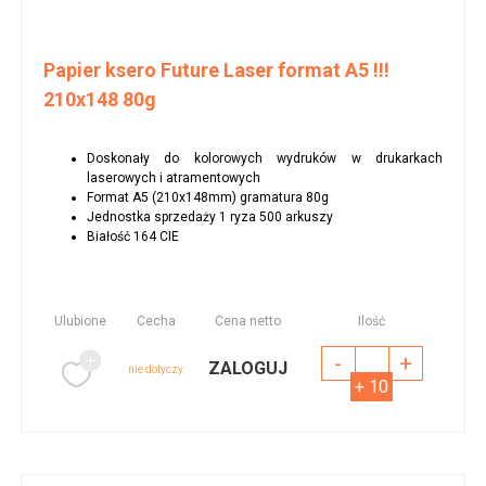
Papier ksero Future Laser format A5 !!!
210x148 80g
Doskonały do kolorowych wydruków w drukarkach
laserowych i atramentowych
Format A5 (210x148mm) gramatura 80g
Jednostka sprzedaży 1 ryza 500 arkuszy
Białość 164 CIE
Ulubione
Cecha
Cena netto
Ilość
-
+
ZALOGUJ
nie dotyczy
+ 10