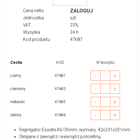
ZALOGUJ
Cena netto
Jednostka
szt.
VAT
23%
Wysyłka
24 h
Kod produktu
47687
Cecha
KOD
W koszyku
-
+
czarny
47687
-
+
czerwony
47683
-
+
niebieski
47685
-
+
zielony
47686
Segregator Esselte A5/35mm, wymiary: 42x231x201mm
Oklejane z zewnątrz i wewnątrz poliolefiną