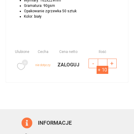
Wymiary: 162x229mm
Gramatura: 90gsm
Opakowanie zgrzewka 50 sztuk
Kolor: biały
Ulubione
Cecha
Cena netto
Ilość
-
+
ZALOGUJ
nie dotyczy
+ 10
INFORMACJE