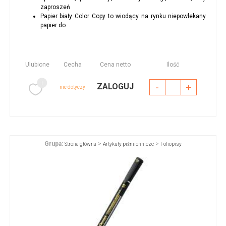
zaproszeń
Papier biały Color Copy to wiodący na rynku niepowlekany
papier do...
Ulubione
Cecha
Cena netto
Ilość
-
+
ZALOGUJ
nie dotyczy
Grupa:
>
>
Strona główna
Artykuły piśmiennicze
Foliopisy