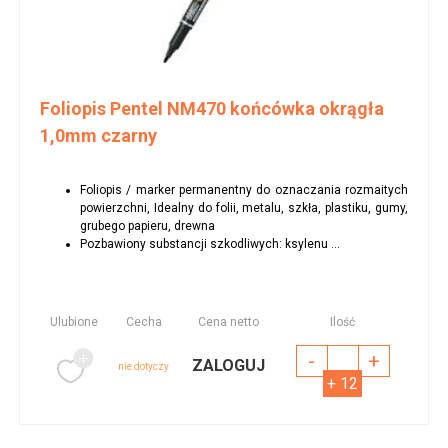
Foliopis Pentel NM470 końcówka okrągła
1,0mm czarny
Foliopis / marker permanentny do oznaczania rozmaitych
powierzchni, Idealny do folii, metalu, szkła, plastiku, gumy,
grubego papieru, drewna
Pozbawiony substancji szkodliwych: ksylenu ...
Ulubione
Cecha
Cena netto
Ilość
-
+
ZALOGUJ
nie dotyczy
+ 12