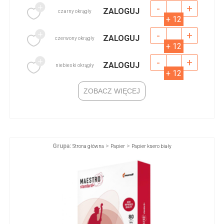
-
+
ZALOGUJ
czarny okrągły
+ 12
-
+
ZALOGUJ
czerwony okrągły
+ 12
-
+
ZALOGUJ
niebieski okrągły
+ 12
ZOBACZ WIĘCEJ
Grupa:
>
>
Strona główna
Papier
Papier ksero biały