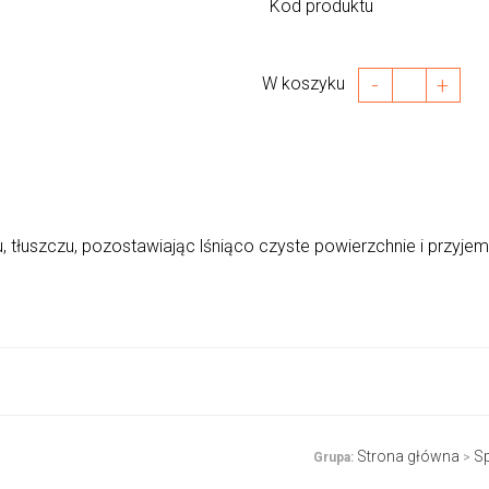
Kod produktu
-
+
W koszyku
 tłuszczu, pozostawiając lśniąco czyste powierzchnie i przyje
Strona główna
Sp
Grupa:
>