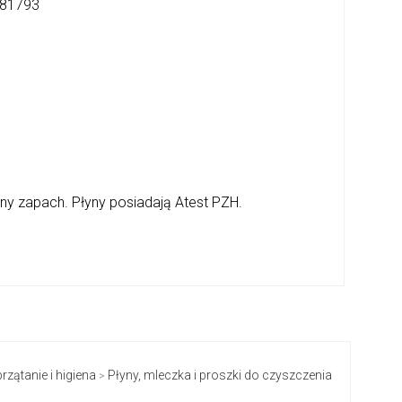
81793
mny zapach. Płyny posiadają Atest PZH.
rzątanie i higiena
Płyny, mleczka i proszki do czyszczenia
>