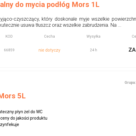
salny do mycia podłóg Mors 1L
yjąco-czyszczący, który doskonale myje wszelkie powierzchnie,
utecznie usuwa tłuszcz oraz wszelkie zabrudzenia. Na ...
KOD
Cecha
Wysyłka
Ce
ZA
nie dotyczy
66859
24 h
Grupa:
Mors 5L
uteczny płyn żel do WC
ceny do jakości produktu
ezynfekuje