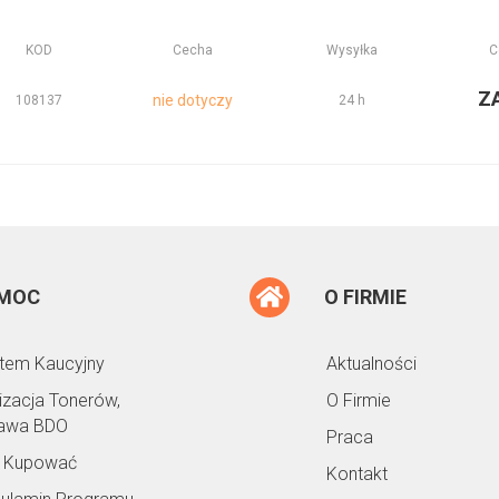
KOD
Cecha
Wysyłka
C
Z
nie dotyczy
108137
24 h
MOC
O FIRMIE
tem Kaucyjny
Aktualności
lizacja Tonerów,
O Firmie
awa BDO
Praca
 Kupować
Kontakt