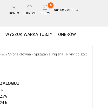
0
Wartość:
ZALOGUJ
KONTO
ULUBIONE
KOSZYK
WYSZUKIWARKA TUSZY I TONERÓW
Strona główna
Sprzątanie i higiena
Płyny do szyb
rupa:
>
>
ZALOGUJ
szt.
23%
24 h