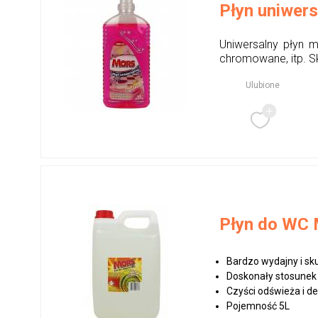
Płyn uniwer
Uniwersalny płyn m
chromowane, itp. Sk
Ulubione
Płyn do WC 
Bardzo wydajny i sk
Doskonały stosunek 
Czyści odświeża i d
Pojemność 5L