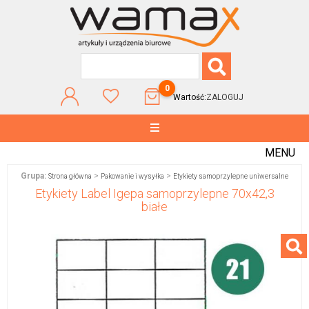
0
Wartość:
ZALOGUJ
MENU
Grupa:
>
>
Strona główna
Pakowanie i wysyłka
Etykiety samoprzylepne uniwersalne
Etykiety Label Igepa samoprzylepne 70x42,3
białe