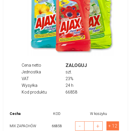
ZALOGUJ
Cena netto
Jednostka
szt.
VAT
23%
Wysyłka
24 h
Kod produktu
66858
Cecha
KOD
W koszyku
-
+
+ 12
MIX ZAPACHÓW
66858