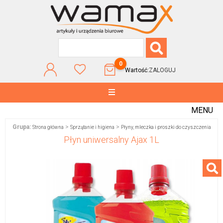
0
Wartość:
ZALOGUJ
MENU
Grupa:
>
>
Strona główna
Sprzątanie i higiena
Płyny, mleczka i proszki do czyszczenia
Płyn uniwersalny Ajax 1L