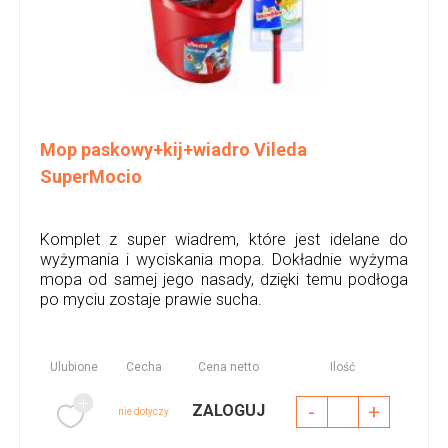
Mop paskowy+kij+wiadro Vileda
SuperMocio
Komplet z super wiadrem, które jest idelane do
wyżymania i wyciskania mopa. Dokładnie wyżyma
mopa od samej jego nasady, dzięki temu podłoga
po myciu zostaje prawie sucha.
Ulubione
Cecha
Cena netto
Ilość
-
+
ZALOGUJ
nie dotyczy