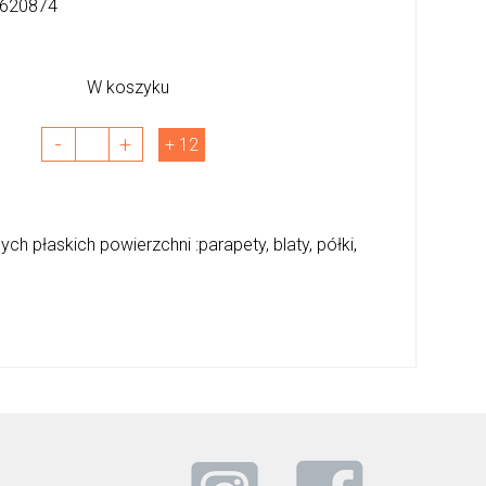
620874
W koszyku
-
+
+ 12
ch płaskich powierzchni :parapety, blaty, półki,