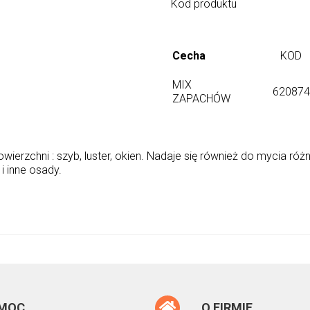
Kod produktu
Cecha
KOD
MIX
620874
ZAPACHÓW
erzchni : szyb, luster, okien. Nadaje się również do mycia różny
 i inne osady.
MOC
O FIRMIE