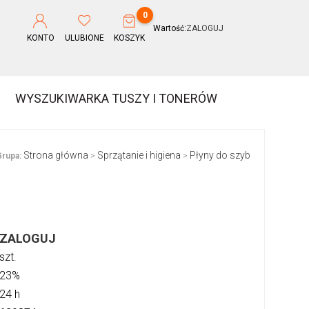
0
Wartość:
ZALOGUJ
KONTO
ULUBIONE
KOSZYK
WYSZUKIWARKA TUSZY I TONERÓW
Strona główna
Sprzątanie i higiena
Płyny do szyb
rupa:
>
>
ZALOGUJ
szt.
23%
24 h