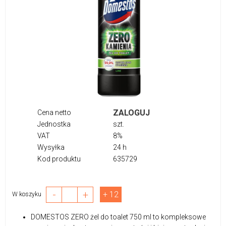
ZALOGUJ
Cena netto
Jednostka
szt.
VAT
8%
Wysyłka
24 h
Kod produktu
635729
-
+
+ 12
W koszyku
DOMESTOS ZERO żel do toalet 750 ml to kompleksowe