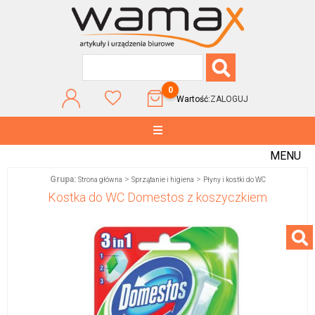
0
Wartość:
ZALOGUJ
MENU
Grupa:
>
>
Strona główna
Sprzątanie i higiena
Płyny i kostki do WC
Kostka do WC Domestos z koszyczkiem