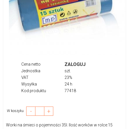
ZALOGUJ
Cena netto
Jednostka
szt.
VAT
23%
Wysyłka
24 h
Kod produktu
77418
-
+
W koszyku
Worki na śmieci o pojemności 35l. Ilość worków w rolce:15