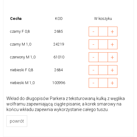
Cecha
KOD
W koszyku
-
+
czarny F 0,8
2685
-
+
czarny M 1,0
24219
-
+
czerwony M 1,0
61010
-
+
niebieski F 0,8
2684
-
+
niebieski M 1,0
100996
Wkład do długopisów Parkera z teksturowaną kulką z węglika
wolframu zapewniającą ciągłe pisanie, a korek smarowy na
końcu wkładu zapewnia wykorzystanie całego tuszu.
powrót