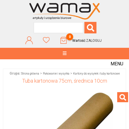
0
Wartość:
ZALOGUJ
MENU
Grupa:
>
>
Strona główna
Pakowanie i wysyłka
Kartony do wysyłek i tuby kartonowe
Tuba kartonowa 75cm, średnica 10cm