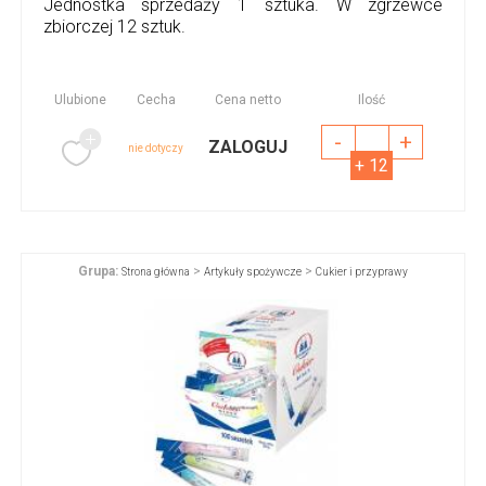
Jednostka sprzedaży 1 sztuka. W zgrzewce
zbiorczej 12 sztuk.
Ulubione
Cecha
Cena netto
Ilość
-
+
ZALOGUJ
nie dotyczy
+ 12
Grupa:
>
>
Strona główna
Artykuły spożywcze
Cukier i przyprawy