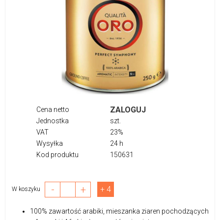
ZALOGUJ
Cena netto
Jednostka
szt.
VAT
23%
Wysyłka
24 h
Kod produktu
150631
-
+
+ 4
W koszyku
100% zawartość arabiki, mieszanka ziaren pochodzących