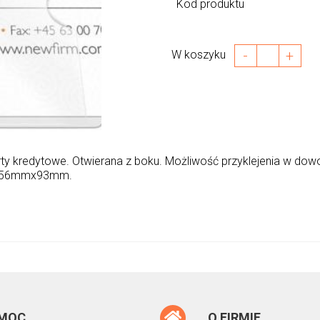
Kod produktu
-
+
W koszyku
ty kredytowe. Otwierana z boku. Możliwość przyklejenia w dowo
ar 56mmx93mm.
MOC
O FIRMIE