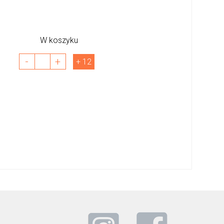
W koszyku
-
+
+ 12