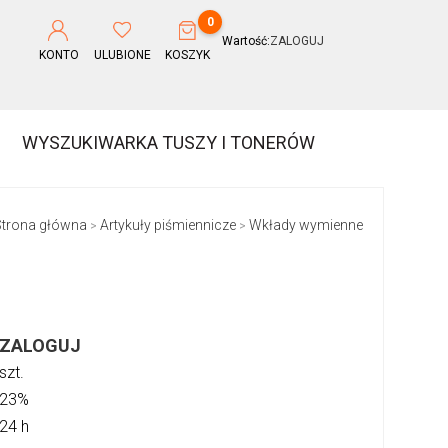
0
Wartość:
ZALOGUJ
KONTO
ULUBIONE
KOSZYK
WYSZUKIWARKA TUSZY I TONERÓW
trona główna
Artykuły piśmiennicze
Wkłady wymienne
>
>
ZALOGUJ
szt.
23%
24 h