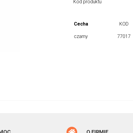
Kod produktu
Cecha
KOD
czarny
77017
MOC
O FIRMIE