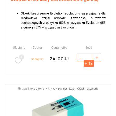
Ołówki bezdrzewne Evolution ecolutions są przyjazne dla
środowiska dzięki wysokiej zawartości surowców
pochodzących z odzysku (50% w przypadku Evolution 655
z gumką i 57% w przypadku Evolution...
Ulubione
Cecha
Cena netto
Ilość
-
+
ZALOGUJ
nie dotyczy
+ 12
Grupa:
>
>
Strona główna
Artykuły piśmiennicze
Ołówki i akcesoria