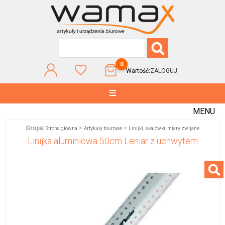
0
Wartość:
ZALOGUJ
MENU
Grupa:
>
>
Strona główna
Artykuły biurowe
Linijki, skalówki, miary zwijane
Linijka aluminiowa 50cm Leniar z uchwytem