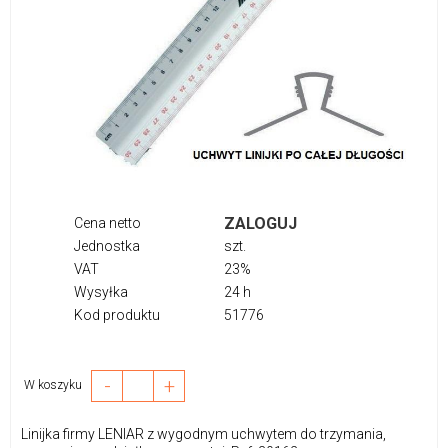
ZALOGUJ
Cena netto
Jednostka
szt.
VAT
23%
Wysyłka
24 h
Kod produktu
51776
-
+
W koszyku
Linijka firmy LENIAR z wygodnym uchwytem do trzymania,