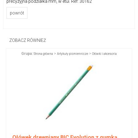
precyzyjna podziałka mm, w etui. Ref: 30162
powrót
ZOBACZ RÓWNIEŻ
Grupa:
>
>
Strona główna
Artykuły piśmiennicze
Ołówki i akcesoria
Ołówek drewniany BIC Evolution z gumką