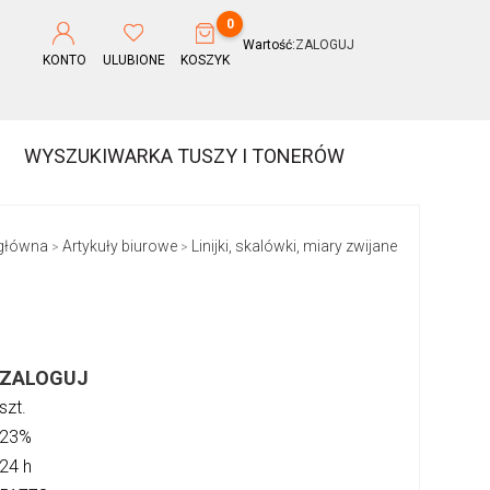
0
Wartość:
ZALOGUJ
KONTO
ULUBIONE
KOSZYK
WYSZUKIWARKA TUSZY I TONERÓW
 główna
Artykuły biurowe
Linijki, skalówki, miary zwijane
>
>
ZALOGUJ
szt.
23%
24 h