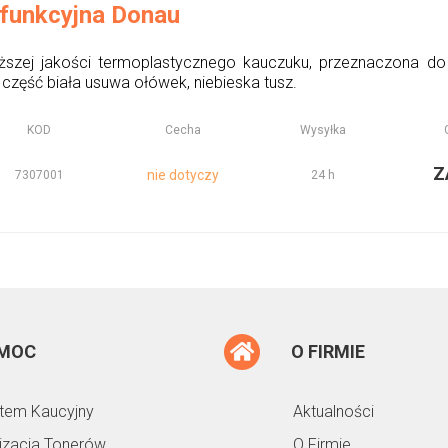
funkcyjna Donau
szej jakości termoplastycznego kauczuku, przeznaczona d
część biała usuwa ołówek, niebieska tusz.
KOD
Cecha
Wysyłka
Z
nie dotyczy
7307001
24 h
MOC
O FIRMIE
tem Kaucyjny
Aktualności
lizacja Tonerów,
O Firmie