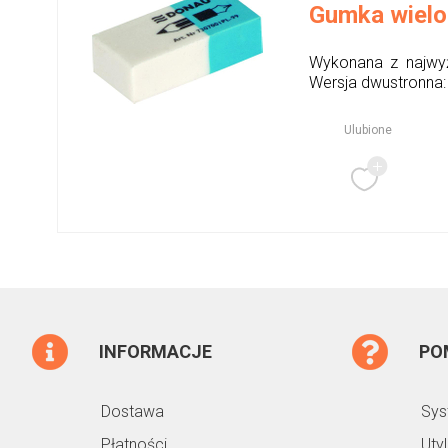
Gumka wielo
Wykonana z najwyż
Wersja dwustronna: 
Ulubione
INFORMACJE
PO
Dostawa
Sys
Płatności
Uty