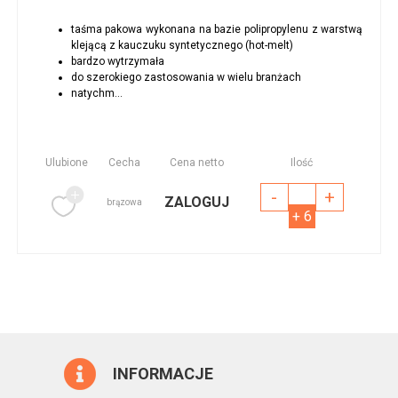
taśma pakowa wykonana na bazie polipropylenu z warstwą
klejącą z kauczuku syntetycznego (hot-melt)
bardzo wytrzymała
do szerokiego zastosowania w wielu branżach
natychm...
Ulubione
Cecha
Cena netto
Ilość
-
+
ZALOGUJ
brązowa
+ 6
INFORMACJE