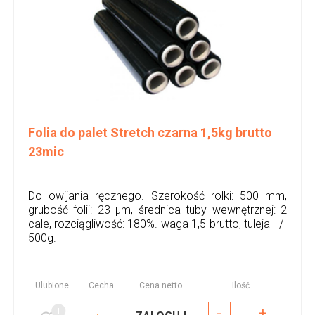
Folia do palet Stretch czarna 1,5kg brutto
23mic
Do owijania ręcznego. Szerokość rolki: 500 mm,
grubość folii: 23 µm, średnica tuby wewnętrznej: 2
cale, rozciągliwość: 180%. waga 1,5 brutto, tuleja +/-
500g.
Ulubione
Cecha
Cena netto
Ilość
-
+