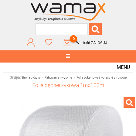
0
Wartość:
ZALOGUJ
MENU
Grupa:
>
>
Strona główna
Pakowanie i wysyłka
Folia bąbelkowa i woreczki strunowe
Folia pęcherzykowa 1mx100m