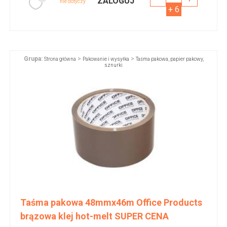
ZALOGUJ
nie dotyczy
+ 6
Grupa:
>
>
Strona główna
Pakowanie i wysyłka
Taśma pakowa, papier pakowy,
sznurki
Taśma pakowa 48mmx46m Office Products
brązowa klej hot-melt SUPER CENA