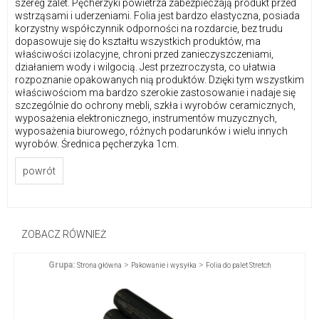
szereg zalet. Pęcherzyki powietrza zabezpieczają produkt przed
wstrząsami i uderzeniami. Folia jest bardzo elastyczna, posiada
korzystny współczynnik odporności na rozdarcie, bez trudu
dopasowuje się do kształtu wszystkich produktów, ma
właściwości izolacyjne, chroni przed zanieczyszczeniami,
działaniem wody i wilgocią. Jest przezroczysta, co ułatwia
rozpoznanie opakowanych nią produktów. Dzięki tym wszystkim
właściwościom ma bardzo szerokie zastosowanie i nadaje się
szczególnie do ochrony mebli, szkła i wyrobów ceramicznych,
wyposażenia elektronicznego, instrumentów muzycznych,
wyposażenia biurowego, różnych podarunków i wielu innych
wyrobów. Średnica pęcherzyka 1cm.
powrót
ZOBACZ RÓWNIEŻ
Grupa:
>
>
Strona główna
Pakowanie i wysyłka
Folia do palet Stretch