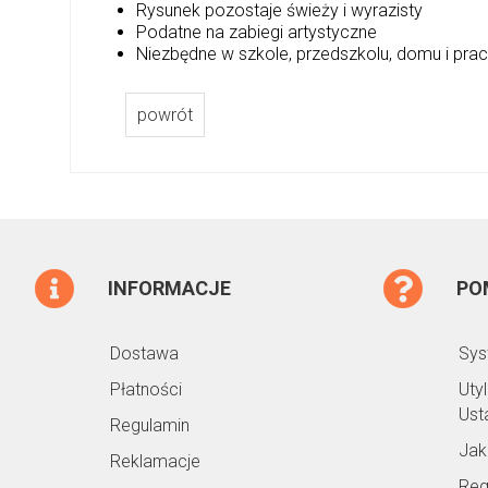
Rysunek pozostaje świeży i wyrazisty
Podatne na zabiegi artystyczne
Niezbędne w szkole, przedszkolu, domu i pra
powrót
INFORMACJE
PO
Dostawa
Sys
Płatności
Uty
Ust
Regulamin
Jak
Reklamacje
Reg