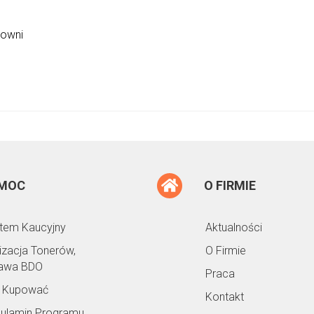
cowni
MOC
O FIRMIE
tem Kaucyjny
Aktualności
lizacja Tonerów,
O Firmie
awa BDO
Praca
 Kupować
Kontakt
ulamin Programu