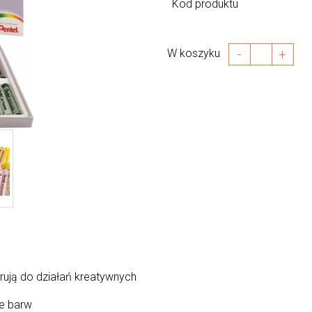
Kod produktu
-
+
W koszyku
irują do działań kreatywnych
ie barw