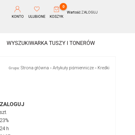
0
Wartość:
ZALOGUJ
KONTO
ULUBIONE
KOSZYK
WYSZUKIWARKA TUSZY I TONERÓW
Strona główna
Artykuły piśmiennicze
Kredki
Grupa:
>
>
ZALOGUJ
szt.
23%
24 h