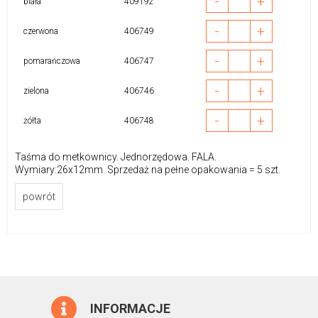
-
+
biała
409192
-
+
czerwona
406749
-
+
pomarańczowa
406747
-
+
zielona
406746
-
+
żółta
406748
Taśma do metkownicy. Jednorzędowa. FALA.
Wymiary:26x12mm. Sprzedaż na pełne opakowania = 5 szt.
powrót
INFORMACJE