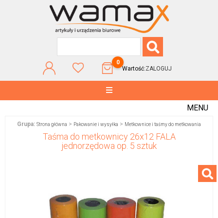
0
Wartość:
ZALOGUJ
MENU
Grupa:
>
>
Strona główna
Pakowanie i wysyłka
Metkownice i taśmy do metkowania
Taśma do metkownicy 26x12 FALA
jednorzędowa op. 5 sztuk