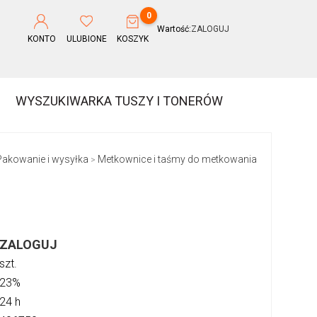
0
Wartość:
ZALOGUJ
KONTO
ULUBIONE
KOSZYK
WYSZUKIWARKA TUSZY I TONERÓW
Pakowanie i wysyłka
Metkownice i taśmy do metkowania
>
ZALOGUJ
szt.
23%
24 h