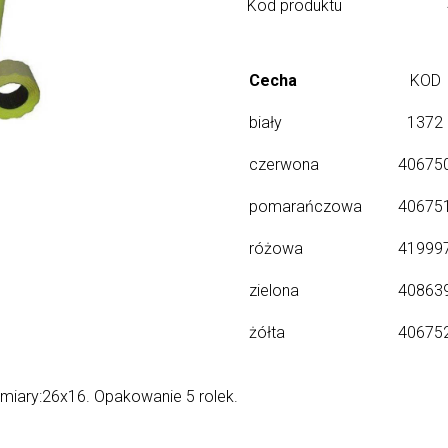
Kod produktu
Cecha
KOD
biały
1372
czerwona
40675
pomarańczowa
40675
różowa
41999
zielona
40863
żółta
40675
iary:26x16. Opakowanie 5 rolek.