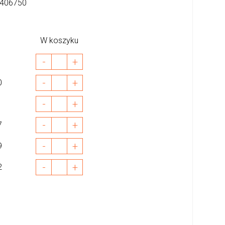
406750
W koszyku
-
+
-
+
0
-
+
1
-
+
7
-
+
9
-
+
2