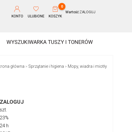
0
Wartość:
ZALOGUJ
KONTO
ULUBIONE
KOSZYK
WYSZUKIWARKA TUSZY I TONERÓW
trona główna
Sprzątanie i higiena
Mopy, wiadra i miotły
>
>
ZALOGUJ
szt.
23%
24 h