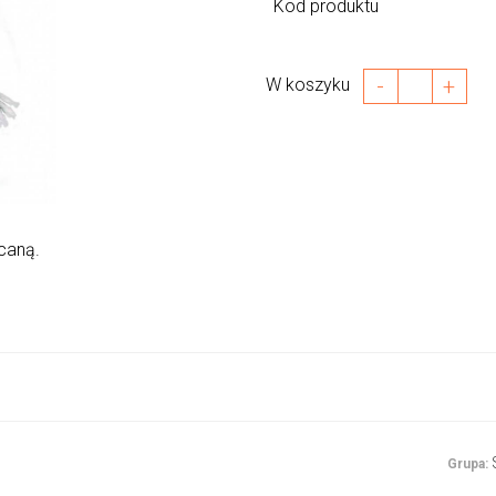
Kod produktu
-
+
W koszyku
caną.
Grupa: