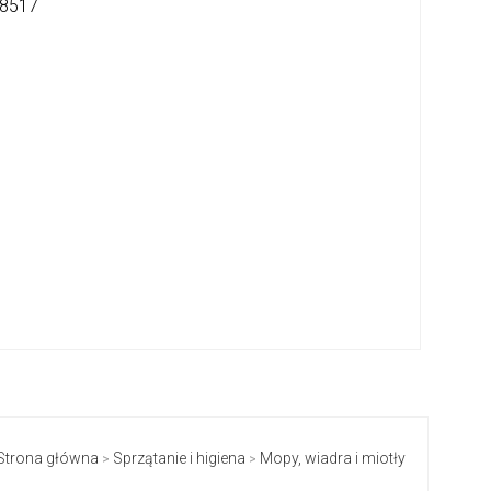
8517
Strona główna
Sprzątanie i higiena
Mopy, wiadra i miotły
>
>