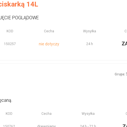
ciskarką 14L
JĘCIE POGLĄDOWE
KOD
Cecha
Wysyłka
C
Z
nie dotyczy
150257
24 h
Grupa:
ęcaną.
KOD
Cecha
Wysyłka
Z
drewniany
150762
24 h - 72 h