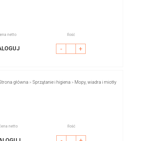
ena netto
Ilość
ALOGUJ
-
+
Strona główna
Sprzątanie i higiena
Mopy, wiadra i miotły
>
>
Cena netto
Ilość
-
+
ALOGUJ