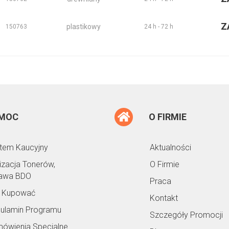
Z
plastikowy
150763
24 h - 72 h
MOC
O FIRMIE
tem Kaucyjny
Aktualności
lizacja Tonerów,
O Firmie
awa BDO
Praca
 Kupować
Kontakt
ulamin Programu
Szczegóły Promocji
ówienia Specjalne