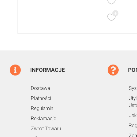
INFORMACJE
PO
Dostawa
Sys
Płatności
Uty
Ust
Regulamin
Jak
Reklamacje
Reg
Zwrot Towaru
Zam