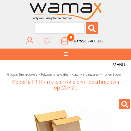
0
Wartość:
ZALOGUJ
MENU
Grupa:
>
>
Strona główna
Pakowanie i wysyłka
Koperty z rozszerzonym dnem i bokami
Koperta E4 HK rozszerzone dno i boki brązowa
op. 25 szt.