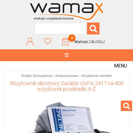
0
Wartość:
ZALOGUJ
MENU
Grupa:
>
>
Strona główna
Artykuły biurowe
Wizytowniki i kartoteki
Wizytownik obrotowy Durable VisFix 2417 na 400
wizytówek przekładki A-Z