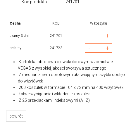
Kod produktu
241701
Cecha
KOD
W koszyku
-
+
czarny 3 dni
241701
-
+
srebrny
241723
Kartoteka obrotowa o dwukolorowym wzornictwie
VEGAS z wysokiej jakości tworzywa sztucznego
Z mechanizmem obrotowym ułatwiającym szybki dostęp
do wizytówek
200 koszulek w formacie 104 x 72 mm na 400 wizytówek
Łatwe wyciąganie i wkładanie koszulek
Z 25 przekładkami indeksowymi (A–Z)
powrót