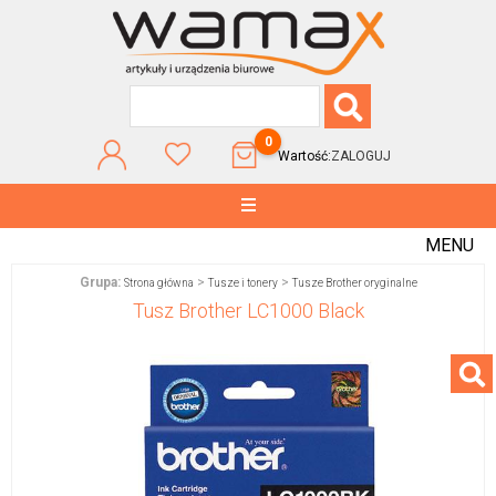
0
Wartość:
ZALOGUJ
MENU
Grupa:
>
>
Strona główna
Tusze i tonery
Tusze Brother oryginalne
Tusz Brother LC1000 Black