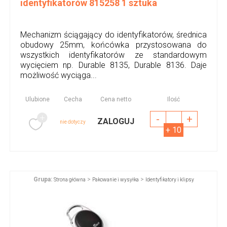
identyfikatorów 815258 1 sztuka
Mechanizm ściągający do identyfikatorów, średnica
obudowy 25mm, końcówka przystosowana do
wszystkich identyfikatorów ze standardowym
wycięciem np. Durable 8135, Durable 8136. Daje
możliwość wyciąga...
Ulubione
Cecha
Cena netto
Ilość
-
+
ZALOGUJ
nie dotyczy
+ 10
Grupa:
>
>
Strona główna
Pakowanie i wysyłka
Identyfikatory i klipsy