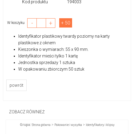
Kod produktu
194003
-
+
+ 50
W koszyku
Identyfikator plastikowy twardy poziomy na karty
plastikowe z oknem
Kieszonka o wymiarach: 55 x 90 mm.
Identyfikator mieści tylko 1 kartę
Jednostka sprzedaży 1 sztuka
W opakowaniu zbiorczym 50 sztuk
powrót
ZOBACZ RÓWNIEŻ
Grupa:
>
>
Strona główna
Pakowanie i wysyłka
Identyfikatory i klipsy