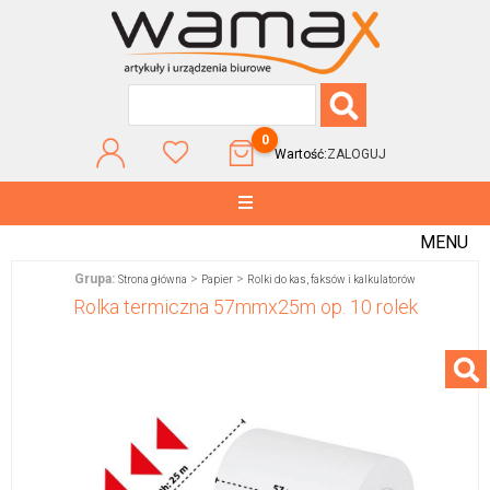
0
Wartość:
ZALOGUJ
MENU
Grupa:
>
>
Strona główna
Papier
Rolki do kas, faksów i kalkulatorów
Rolka termiczna 57mmx25m op. 10 rolek