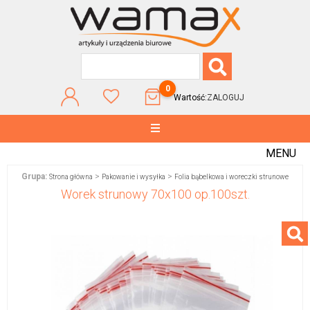
0
Wartość:
ZALOGUJ
MENU
Grupa:
>
>
Strona główna
Pakowanie i wysyłka
Folia bąbelkowa i woreczki strunowe
Worek strunowy 70x100 op.100szt.