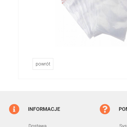
powrót
INFORMACJE
PO
Dostawa
Sys