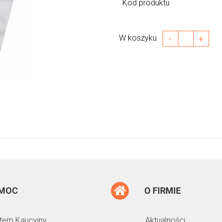
Kod produktu
-
+
W koszyku
MOC
O FIRMIE
tem Kaucyjny
Aktualności