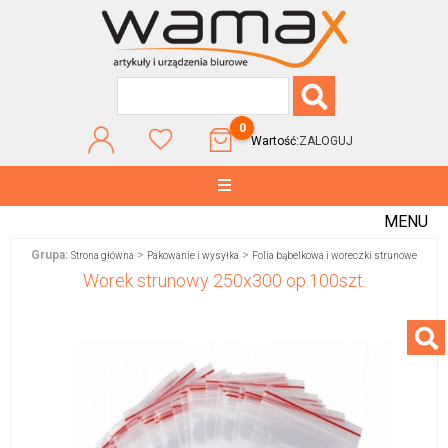
0
Wartość:
ZALOGUJ
MENU
Grupa:
>
>
Strona główna
Pakowanie i wysyłka
Folia bąbelkowa i woreczki strunowe
Worek strunowy 250x300 op.100szt.