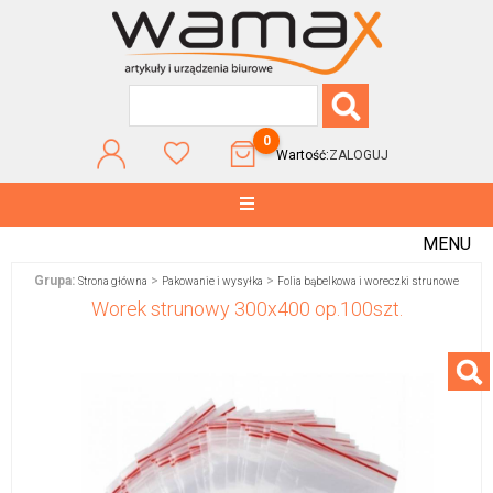
0
Wartość:
ZALOGUJ
MENU
Grupa:
>
>
Strona główna
Pakowanie i wysyłka
Folia bąbelkowa i woreczki strunowe
Worek strunowy 300x400 op.100szt.