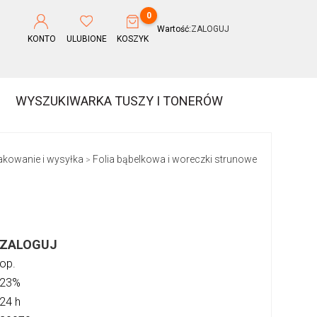
0
Wartość:
ZALOGUJ
KONTO
ULUBIONE
KOSZYK
WYSZUKIWARKA TUSZY I TONERÓW
akowanie i wysyłka
Folia bąbelkowa i woreczki strunowe
>
ZALOGUJ
op.
23%
24 h