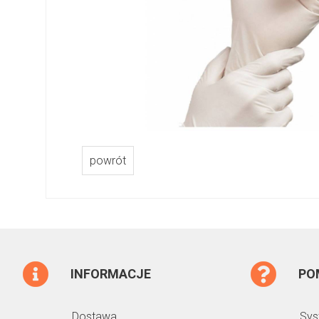
powrót
INFORMACJE
PO
Dostawa
Sys