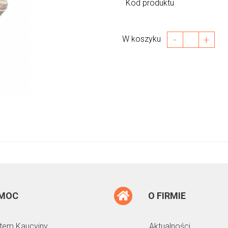
Kod produktu
-
+
W koszyku
MOC
O FIRMIE
tem Kaucyjny
Aktualności