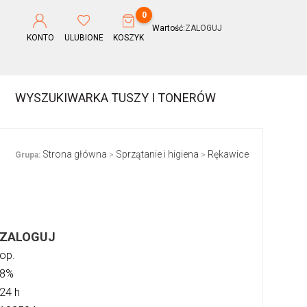
0
Wartość:
ZALOGUJ
KONTO
ULUBIONE
KOSZYK
WYSZUKIWARKA TUSZY I TONERÓW
Strona główna
Sprzątanie i higiena
Rękawice
Grupa:
>
>
ZALOGUJ
op.
8%
24 h