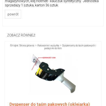
magazynowych, klej Hotmelt - kauczuk syntetyczny. Jednostka
sprzedaży 1 sztuka, karton 36 sztuk.
powrót
ZOBACZ RÓWNIEŻ
Grupa:
>
>
Strona główna
Pakowanie i wysyłka
Dyspensery do taśm pakowych i
podajniki do folii
Dyspenser do taśm pakowych (oklejarka)