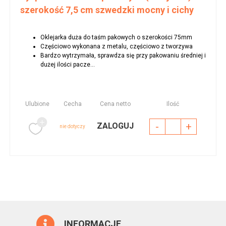
szerokość 7,5 cm szwedzki mocny i cichy
Oklejarka duża do taśm pakowych o szerokości 75mm
Częściowo wykonana z metalu, częściowo z tworzywa
Bardzo wytrzymała, sprawdza się przy pakowaniu średniej i
dużej ilości pacze...
Ulubione
Cecha
Cena netto
Ilość
-
+
ZALOGUJ
nie dotyczy
INFORMACJE