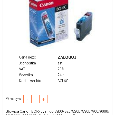
ZALOGUJ
Cena netto
Jednostka
szt.
VAT
23%
Wysyłka
24 h
Kod produktu
BCI-6C
-
+
W koszyku
Głowica Canon BCI-6 cyan do S800/820/820D/830D/900/9000/