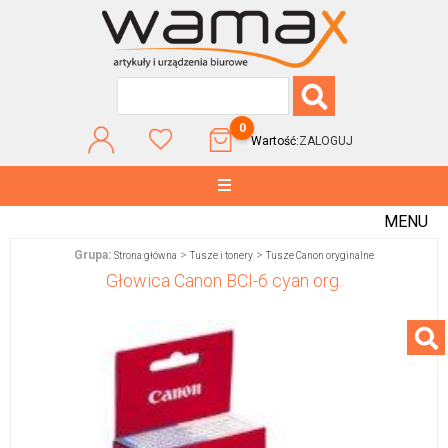
0
Wartość:
ZALOGUJ
MENU
Grupa:
>
>
Strona główna
Tusze i tonery
Tusze Canon oryginalne
Głowica Canon BCI-6 cyan org.