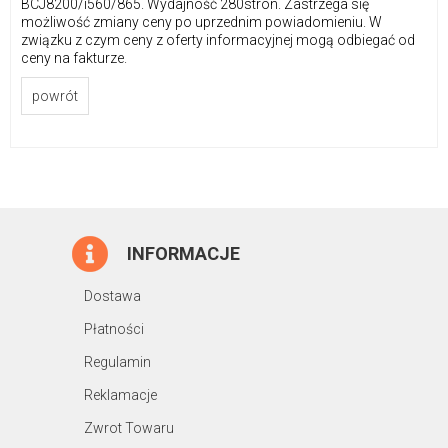
BCJ8200/i560/865. Wydajność 280stron. Zastrzega się
możliwość zmiany ceny po uprzednim powiadomieniu. W
związku z czym ceny z oferty informacyjnej mogą odbiegać od
ceny na fakturze.
powrót
INFORMACJE
Dostawa
Płatności
Regulamin
Reklamacje
Zwrot Towaru