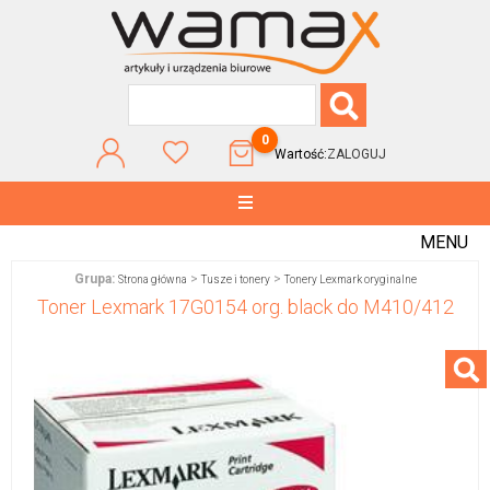
0
Wartość:
ZALOGUJ
MENU
Grupa:
>
>
Strona główna
Tusze i tonery
Tonery Lexmark oryginalne
Toner Lexmark 17G0154 org. black do M410/412