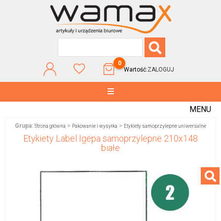
0
Wartość:
ZALOGUJ
MENU
Grupa:
>
>
Strona główna
Pakowanie i wysyłka
Etykiety samoprzylepne uniwersalne
Etykiety Label Igepa samoprzylepne 210x148
białe