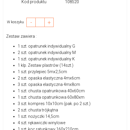
Kod produktu
108520
-
+
W koszyku
Zestaw zawiera :
1 szt. opatrunek indywidualny G
2 szt. opatrunek indywidualny M
1 szt. opatrunek indywidualny K
1 klp. Zestaw plastrów (14szt.)
1 szt. przylepiec 5mx2,5cm
2 szt. opaska elastyczna 4mx6cm
3 szt. opaska elastyczna 4mx8cm
1 szt. chusta opatrunkowa 40x60cm
1 szt. chusta opatrunkowa 60x80xm
3 szt. kompres 10x10cm (pak. po 2 szt.)
2 szt. chusta trójkątna
1 szt. nożyczki 14,5cm
4 szt. rękawiczki winylowe
1 szt. koc ratunkowy 160x210cm