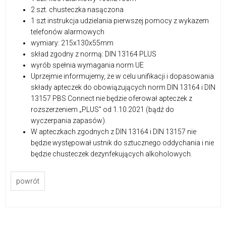
2 szt. chusteczka nasączona
1 szt instrukcja udzielania pierwszej pomocy z wykazem
telefonów alarmowych
wymiary: 215x130x55mm
skład zgodny z normą: DIN 13164 PLUS
wyrób spełnia wymagania norm UE
Uprzejmie informujemy, że w celu unifikacji i dopasowania
składy apteczek do obowiązujących norm DIN 13164 i DIN
13157 PBS Connect nie będzie oferował apteczek z
rozszerzeniem „PLUS” od 1.10.2021 (bądź do
wyczerpania zapasów).
W apteczkach zgodnych z DIN 13164 i DIN 13157 nie
będzie występował ustnik do sztucznego oddychania i nie
będzie chusteczek dezynfekujących alkoholowych.
powrót