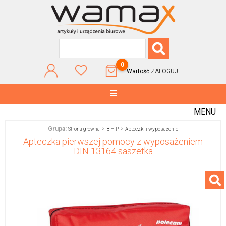
0
Wartość:
ZALOGUJ
MENU
Grupa:
>
>
Strona główna
B H P
Apteczki i wyposażenie
Apteczka pierwszej pomocy z wyposażeniem
DIN 13164 saszetka