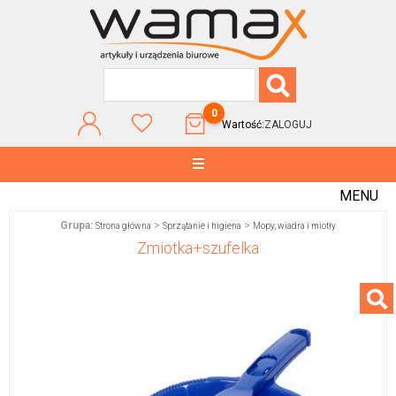
0
Wartość:
ZALOGUJ
MENU
Grupa:
>
>
Strona główna
Sprzątanie i higiena
Mopy, wiadra i miotły
Zmiotka+szufelka