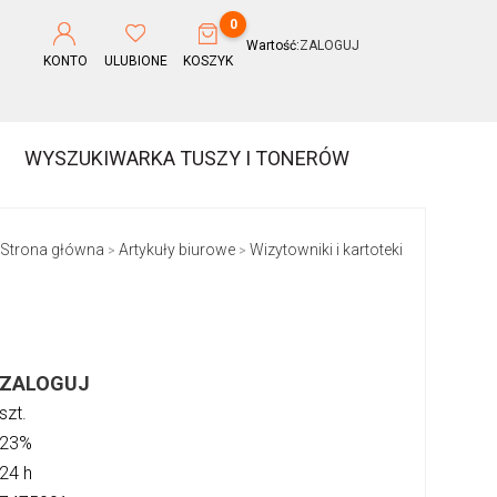
0
Wartość:
ZALOGUJ
KONTO
ULUBIONE
KOSZYK
WYSZUKIWARKA TUSZY I TONERÓW
Strona główna
Artykuły biurowe
Wizytowniki i kartoteki
>
>
ZALOGUJ
szt.
23%
24 h