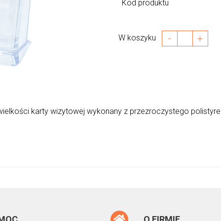
Kod produktu
-
+
W koszyku
elkości karty wizytowej wykonany z przezroczystego polistyr
MOC
O FIRMIE