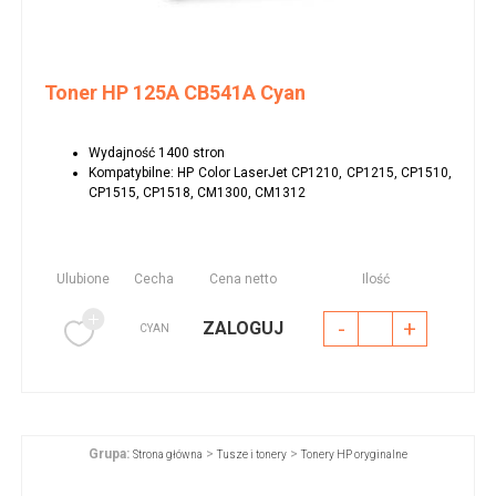
Toner HP 125A CB541A Cyan
Wydajność 1400 stron
Kompatybilne: HP Color LaserJet CP1210, CP1215, CP1510,
CP1515, CP1518, CM1300, CM1312
Ulubione
Cecha
Cena netto
Ilość
-
+
ZALOGUJ
CYAN
Grupa:
>
>
Strona główna
Tusze i tonery
Tonery HP oryginalne