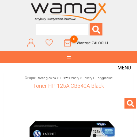
0
Wartość:
ZALOGUJ
MENU
Grupa:
>
>
Strona główna
Tusze i tonery
Tonery HP oryginalne
Toner HP 125A CB540A Black