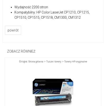
Wydajność 2200 stron
Kompatybilny: HP Color LaserJet CP1210, CP1215,
CP1510, CP1515, CP1518, CM1300, CM1312
powrót
ZOBACZ RÓWNIEŻ
Grupa:
>
>
Strona główna
Tusze i tonery
Tonery HP oryginalne