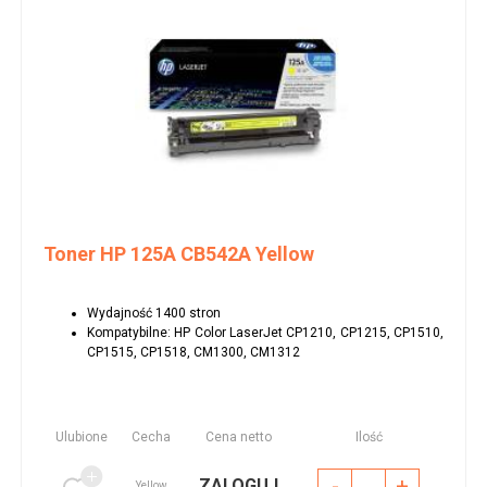
Toner HP 125A CB542A Yellow
Wydajność 1400 stron
Kompatybilne: HP Color LaserJet CP1210, CP1215, CP1510,
CP1515, CP1518, CM1300, CM1312
Ulubione
Cecha
Cena netto
Ilość
-
+
ZALOGUJ
Yellow