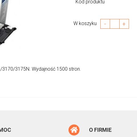
Kod produktu
-
+
W koszyku
/3170/3175N. Wydajność 1500 stron.
MOC
O FIRMIE