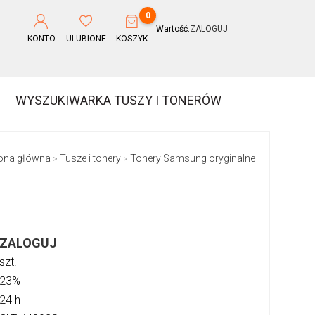
0
Wartość:
ZALOGUJ
KONTO
ULUBIONE
KOSZYK
WYSZUKIWARKA TUSZY I TONERÓW
ona główna
Tusze i tonery
Tonery Samsung oryginalne
>
>
ZALOGUJ
szt.
23%
24 h