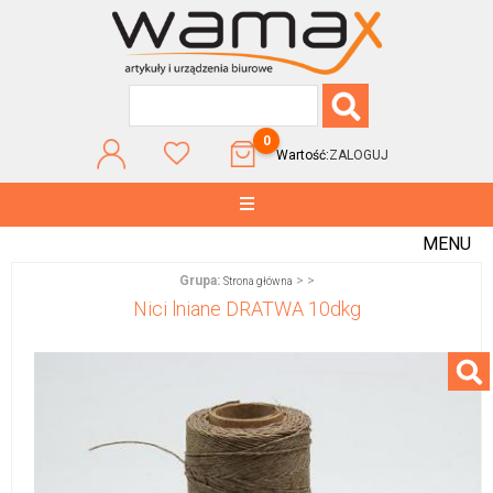
0
Wartość:
ZALOGUJ
MENU
Grupa:
>
>
Strona główna
Nici lniane DRATWA 10dkg