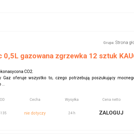
Strona g
Grupa:
 0,5L gazowana zgrzewka 12 sztuk KA
okonasycona CO2.
 Gaz oferuje wszystko to, czego potrzebują poszukujący mocnego 
...
KOD
Cecha
Wysyłka
Cena netto
ZALOGUJ
nie dotyczy
4135
24 h