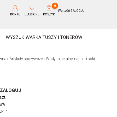
0
Wartość:
ZALOGUJ
KONTO
ULUBIONE
KOSZYK
WYSZUKIWARKA TUSZY I TONERÓW
ówna
Artykuły spożywcze
Wody mineralne, napoje i soki
>
>
ZALOGUJ
szt.
8%
24 h