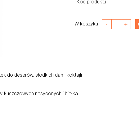
Kod produktu
-
+
W koszyku
k do deserów, słodkich dań i koktajli
w tłuszczowych nasyconych i białka