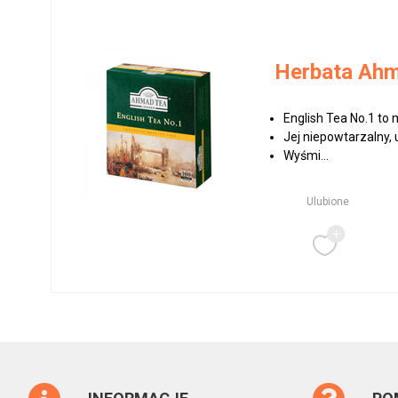
Herbata Ahm
English Tea No.1 t
Jej niepowtarzalny,
Wyśmi...
Ulubione