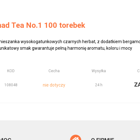
ad Tea No.1 100 torebek
o mieszanka wysokogatunkowych czarnych herbat, z dodatkiem bergam
 unikatowy smak gwarantuje pełną harmonię aromatu, koloru i mocy
KOD
Cecha
Wysyłka
C
Z
nie dotyczy
108048
24 h