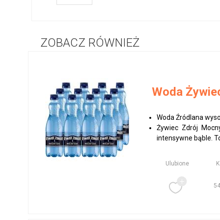
ZOBACZ RÓWNIEŻ
Woda Żywiec
Woda Źródlana wys
Żywiec Zdrój Mocny
intensywne bąble. To 
Ulubione
5