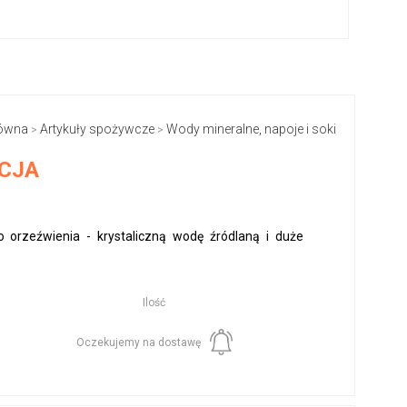
łówna
Artykuły spożywcze
Wody mineralne, napoje i soki
>
>
UCJA
orzeźwienia - krystaliczną wodę źródlaną i duże
Ilość
Oczekujemy na dostawę